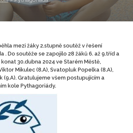
běhla mezi žáky 2.stupně soutěž v řešení
. Do soutěže se zapojilo 28 žáků 6. až 9.tříd a
e konat 30.dubna 2024 ve Starém Městě,
 Viktor Mikulec (8.A), Svatopluk Popelka (8.A),
ek (9.A). Gratulujeme všem postupujícím a
ím kole Pythagoriády.