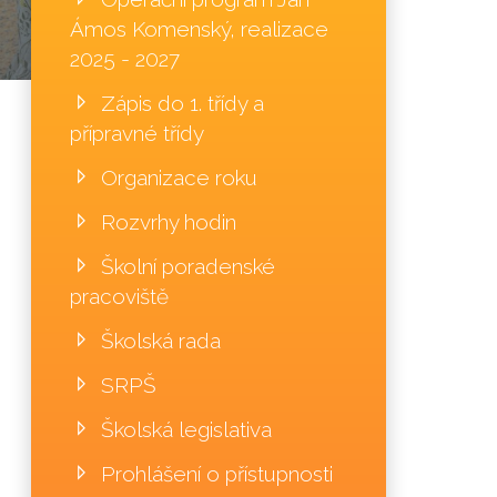
Ámos Komenský, realizace
2025 - 2027
Zápis do 1. třídy a
přípravné třídy
Organizace roku
Rozvrhy hodin
Školní poradenské
pracoviště
Školská rada
SRPŠ
Školská legislativa
Prohlášení o přístupnosti