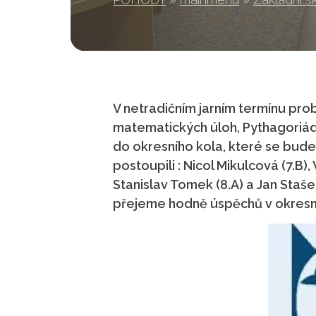
V netradičním jarním termínu pro
matematických úloh, Pythagoriáda 
do okresního kola, které se bud
postoupili : Nicol Mikulcová (7.B),
Stanislav Tomek (8.A) a Jan Staš
přejeme hodně úspěchů v okresn