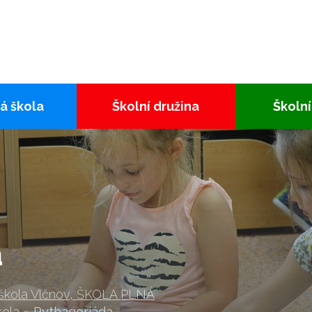
á škola
Školní družina
Školní
a
 škola Vlčnov, ŠKOLA PLNÁ
kola
»
Pythagoriáda