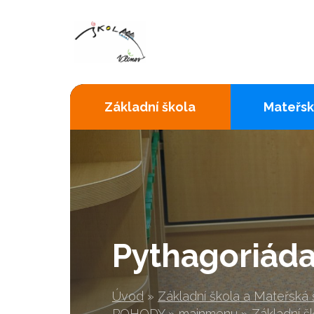
Základní škola
Mateřsk
Pythagoriád
Úvod
»
Základní škola a Mateřská
POHODY
»
mainmenu
»
Základní š