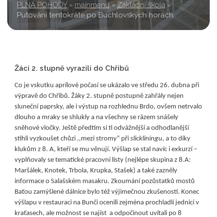
PLNÁ POHODY
»
mainmenu
»
Základní škola
»
Putování tentokráte po Buchlovských horách
Žáci 2. stupně vyrazili do Chřibů
Co je vskutku aprílové počasí se ukázalo ve středu 26. dubna při
výpravě do Chřibů. Žáky 2. stupně postupně zahřály nejen
sluneční paprsky, ale i výstup na rozhlednu Brdo, ovšem netrvalo
dlouho a
mraky se shlukly a na všechny se rázem snášely
sněhové vločky. Ještě předtím si ti odvážnější a odhodlanější
stihli vyzkoušet chůzi ,,mezi stromy“ při
slickliningu
, a to díky
klukům z 8. A, kteří se mu věnují. Výšlap se stal navíc i exkurzí –
vyplňovaly se tematické pracovní listy (nejlépe skupina z 8.A:
Maršálek, Knotek, Trbola, Krupka, Stašek) a také zazněly
informace o Salašském masakru. Zkoumání pozůstatků mostů
Baťou zamýšlené dálnice bylo též výjimečnou zkušeností. Konec
výšlapu v restauraci na Bunči ocenili zejména prochladlí jednici v
kraťasech, ale možnost se najíst a odpočinout uvítali po 8