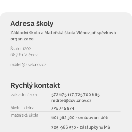
Adresa školy
Základní škola a Mateřská škola Vlčnov, příspěvková
organizace
Školní 1202
687 61 Vlčnov
reditel@zsvlcnov.cz
Rychlý kontakt
základní škola
572 675 117, 725 700 665
reditel@zsvlcnov.cz
školní jídelna
725 745 974
mateřská škola
601 362 320 - omlouvání dětí
725 966 530 - zástupkyně MŠ