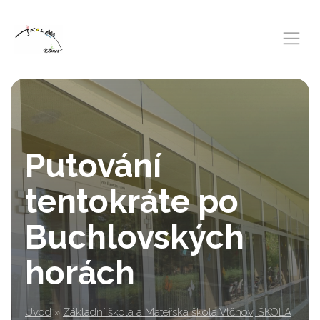
Putování
tentokráte po
Buchlovských
horách
Úvod
»
Základní škola a Mateřská škola Vlčnov, ŠKOLA