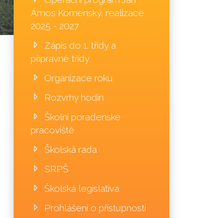
Ámos Komenský, realizace
2025 - 2027
Zápis do 1. třídy a
přípravné třídy
Organizace roku
Rozvrhy hodin
Školní poradenské
pracoviště
Školská rada
SRPŠ
Školská legislativa
Prohlášení o přístupnosti