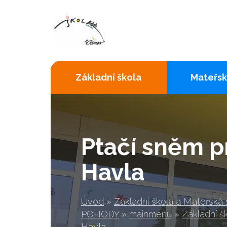
Základní škola
Mateřsk
Ptačí sněm p
Havla
Úvod
»
Základní škola a Mateřská
POHODY
»
mainmenu
»
Základní š
Havla