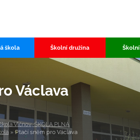
á škola
Školní družina
Školní
ro Václava
 škola Vlčnov, ŠKOLA PLNÁ
kola
»
Ptačí sněm pro Václava