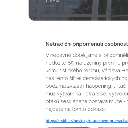
Netradiční připomenutí osobnosti
V nedávné době jsme si připomněli
nedožité 85. narozeniny prvního pr
komunistického režimu, Václava Hav
nás tento šiřitel demokratických h
podzimu zvláštní happening ,,Ptačí s
muž výtvarníka Petra Síse, vytvoř
ptáků seskládaná postava muže - V.
najdete na tomto odkaze.
https://csbh.cz/novinky/ptaci-snem-pro-vaclav