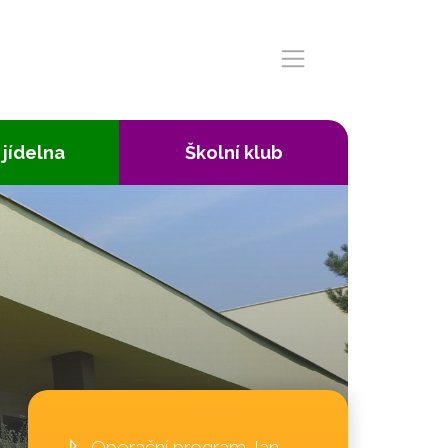
 jídelna
Školní klub
Operační program Jan