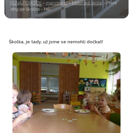
PLNÁ POHODY
»
mainmenu
»
Mateřská škola
»
První
dny ve školce - MŠ
Školka, je tady, už jsme se nemohli dočkat!