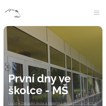
První dny ve
školce - MŠ
Úvod
»
Základní škola a Mateřská škola Vlčnov, ŠKOLA