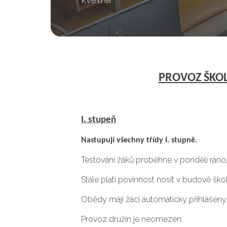
PROVOZ ŠKOL
I. stupeň
Nastupují všechny třídy I. stupně.
Testování žáků proběhne v pondělí ráno,
Stále platí povinnost nosit v budově ško
Obědy mají žáci automaticky přihlášeny
Provoz družin je neomezen.