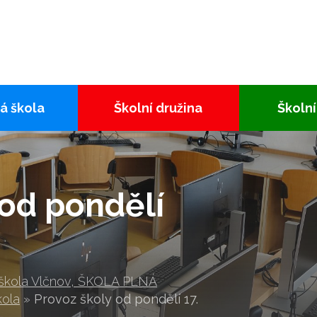
á škola
Školní družina
Školní
 od pondělí
 škola Vlčnov, ŠKOLA PLNÁ
kola
»
Provoz školy od pondělí 17.