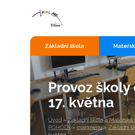
Základní škola
Mateřsk
Provoz školy
17. května
Úvod
»
Základní škola a Mateřská
POHODY
»
mainmenu
»
Základní š
května