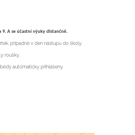
 a 9. A se účastní výuky distančně.
rtek, případně v den nástupu do školy.
ly roušky.
obědy automaticky přihlášeny.