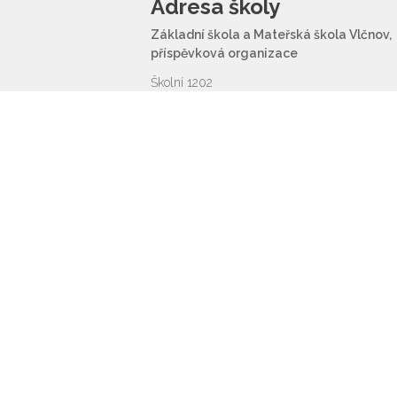
Adresa školy
Základní škola a Mateřská škola Vlčnov,
příspěvková organizace
Školní 1202
687 61 Vlčnov
reditel@zsvlcnov.cz
© 2026 ZŠ a MŠ Vlčnov,
Prohlášení o přístu