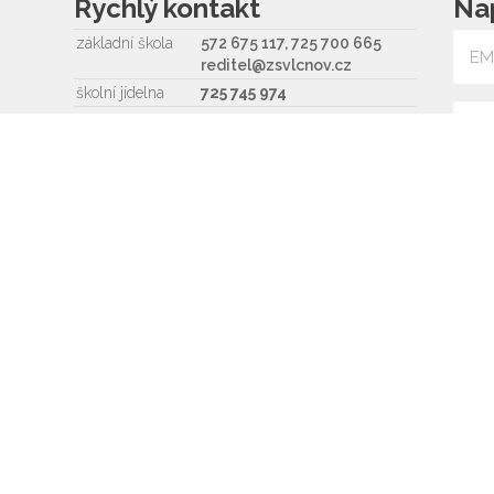
Rychlý kontakt
Na
základní škola
572 675 117, 725 700 665
reditel@zsvlcnov.cz
školní jídelna
725 745 974
mateřská škola
601 362 320 - omlouvání dětí
725 966 530 - zástupkyně
MŠ
ms.zsvlcnov@seznam.cz
Souh
ředitel
572 675 117, 725 700 665
pnosti