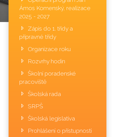
Ámos Komenský, realizace
2025 - 2027
Zápis do 1. třídy a
přípravné třídy
Organizace roku
Rozvrhy hodin
Školní poradenské
pracoviště
Školská rada
SRPŠ
Školská legislativa
Prohlášení o přístupnosti