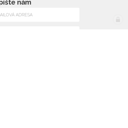
pište nám
lasím se zpracováním osobních údajů
web by
icard.cz