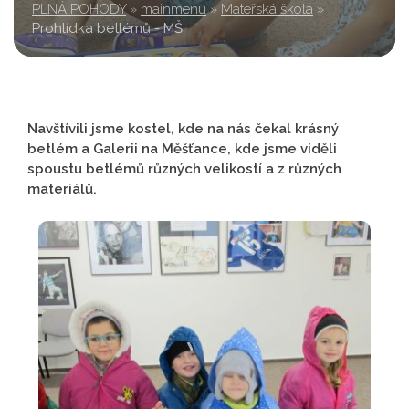
PLNÁ POHODY
»
mainmenu
»
Mateřská škola
»
Prohlídka betlémů - MŠ
Navštívili jsme kostel, kde na nás čekal krásný
betlém a Galerii na Měšťance, kde jsme viděli
spoustu betlémů různých velikostí a z různých
materiálů.