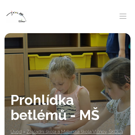
Prohlídka
betlémů - MŠ
Úvod
»
Základní škola a Mateřská škola Vlčnov, ŠKOLA