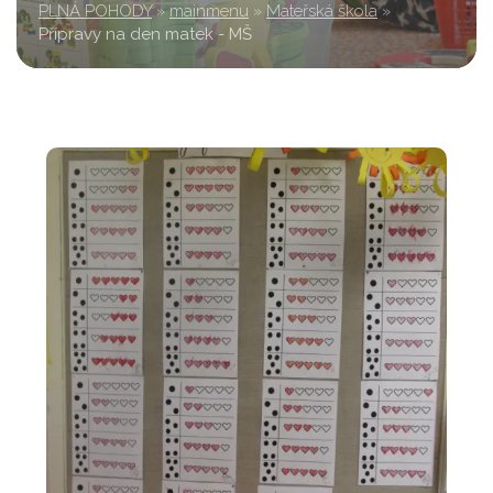
PLNÁ POHODY
»
mainmenu
»
Mateřská škola
»
Přípravy na den matek - MŠ