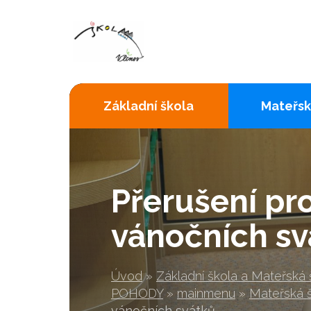
Základní škola
Mateřsk
Přerušení pr
vánočních sv
Úvod
»
Základní škola a Mateřská
POHODY
»
mainmenu
»
Mateřská 
vánočních svátků