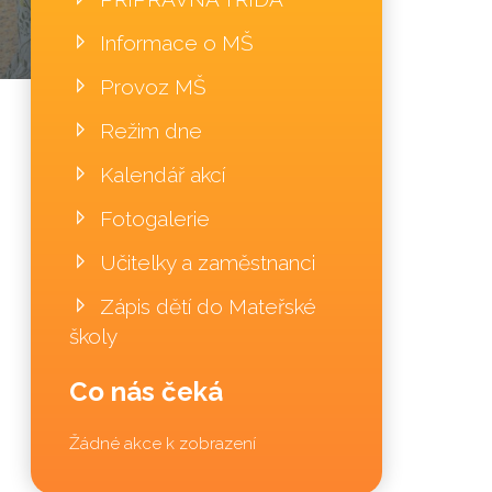
Informace o MŠ
Provoz MŠ
Režim dne
Kalendář akcí
Fotogalerie
Učitelky a zaměstnanci
Zápis dětí do Mateřské
školy
Co nás čeká
Žádné akce k zobrazení