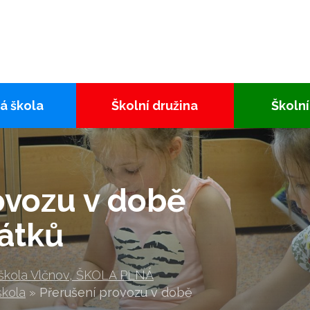
á škola
Školní družina
Školní
ovozu v době
átků
 škola Vlčnov, ŠKOLA PLNÁ
škola
»
Přerušení provozu v době