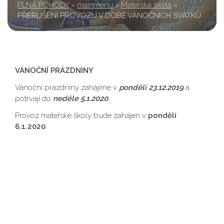
PLNÁ POHODY
»
mainmenu
»
Mateřská škola
»
PŘERUŠENÍ PROVOZU V DOBĚ VÁNOČNÍCH SVÁTKŮ
VÁNOČNÍ PRÁZDNINY
Vánoční prázdniny zahájíme v
pondělí 23.12.2019
a
potrvají do
neděle 5.1.2020
.
Provoz mateřské školy bude zahájen v
pondělí
6.1.2020
.