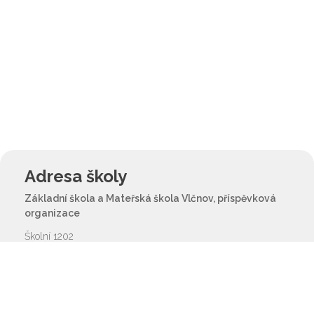
Adresa školy
Základní škola a Mateřská škola Vlčnov, příspěvková
organizace
Školní 1202
687 61 Vlčnov
reditel@zsvlcnov.cz