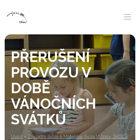
PŘERUŠENÍ
PROVOZU V
DOBĚ
VÁNOČNÍCH
SVÁTKŮ
Úvod
»
Základní škola a Mateřská škola Vlčnov, ŠKOLA