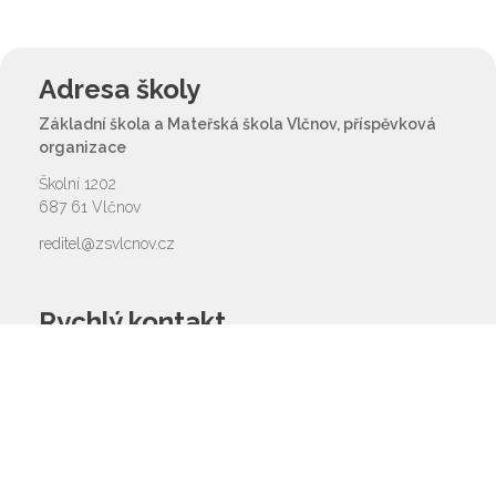
Adresa školy
Základní škola a Mateřská škola Vlčnov, příspěvková
organizace
Školní 1202
687 61 Vlčnov
reditel@zsvlcnov.cz
Rychlý kontakt
základní škola
572 675 117, 725 700 665
reditel@zsvlcnov.cz
školní jídelna
725 745 974
mateřská škola
601 362 320 - omlouvání dětí
725 966 530 - zástupkyně MŠ