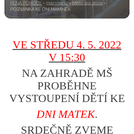
PLNÁ POHODY
»
mainmenu
»
Mateřská škola
»
POZVÁNKA KE DNI MAMINEK
VE STŘEDU 4. 5. 2022
V 15:30
NA ZAHRADĚ MŠ
PROBĚHNE
VYSTOUPENÍ DĚTÍ KE
DNI MATEK
.
SRDEČNĚ ZVEME