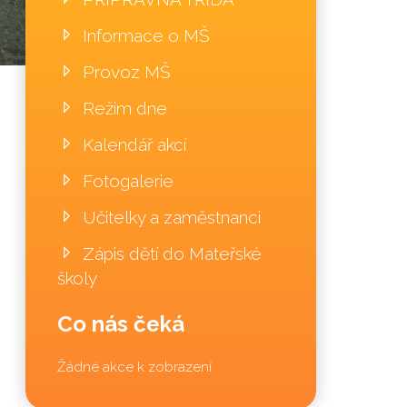
Informace o MŠ
Provoz MŠ
Režim dne
Kalendář akcí
Fotogalerie
Učitelky a zaměstnanci
Zápis dětí do Mateřské
školy
Co nás čeká
Žádné akce k zobrazení