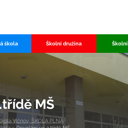
á škola
Školní družina
Školní
.třídě MŠ
 škola Vlčnov, ŠKOLA PLNÁ
škola
»
Povolání ve 3.třídě MŠ