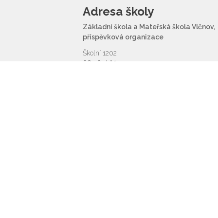
Adresa školy
Základní škola a Mateřská škola Vlčnov,
příspěvková organizace
Školní 1202
687 61 Vlčnov
reditel@zsvlcnov.cz