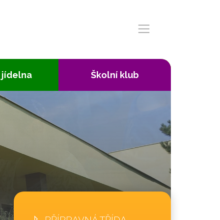
 jídelna
Školní klub
PŘÍPRAVNÁ TŘÍDA