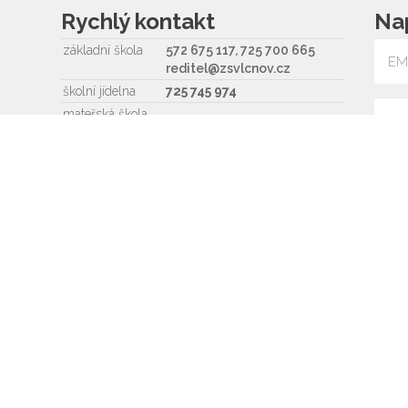
Rychlý kontakt
Na
základní škola
572 675 117, 725 700 665
reditel@zsvlcnov.cz
školní jídelna
725 745 974
mateřská škola
601 362 320 - omlouvání dětí
725 966 530 - zástupkyně
MŠ
ms.zsvlcnov@seznam.cz
Souh
ředitel
572 675 117, 725 700 665