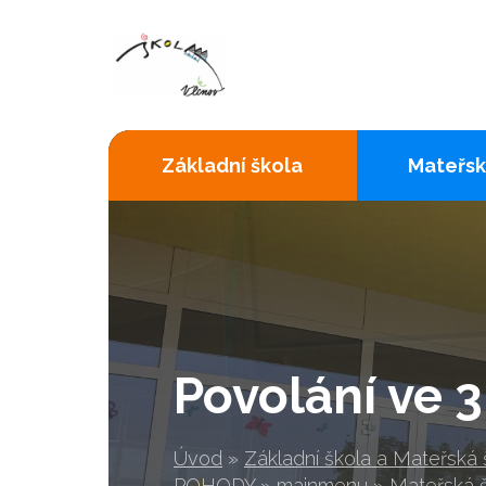
Základní škola
Mateřsk
Povolání ve 3
Úvod
»
Základní škola a Mateřská
POHODY
»
mainmenu
»
Mateřská 