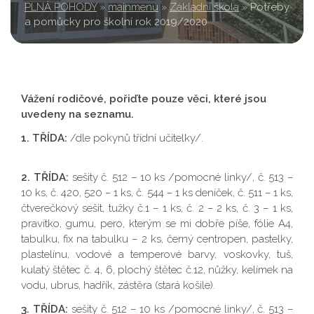
PLNÁ POHODY
»
mainmenu
»
Základní škola
»
Potřeby
a pomůcky pro školní rok 2019/2020
Vážení rodičové, pořiďte pouze věci, které jsou
uvedeny na seznamu.
1. TŘÍDA:
/dle pokynů třídní učitelky/.
2. TŘÍDA:
sešity č. 512 – 10 ks /pomocné linky/, č. 513 –
10 ks, č. 420, 520 – 1 ks, č. 544 – 1 ks deníček, č. 511 – 1 ks,
čtverečkový sešit, tužky č.1 – 1 ks, č. 2 – 2 ks, č. 3 – 1 ks,
pravítko, gumu, pero, kterým se mi dobře píše, fólie A4,
tabulku, fix na tabulku – 2 ks, černý centropen, pastelky,
plastelínu, vodové a temperové barvy, voskovky, tuš,
kulatý štětec č. 4, 6, plochý štětec č.12, nůžky, kelímek na
vodu, ubrus, hadřík, zástěra (stará košile).
3. TŘÍDA:
sešity č. 512 – 10 ks /pomocné linky/, č. 513 –