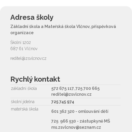
Adresa školy
Základní škola a Mateřská škola Vlčnov, příspěvková
organizace
Školní 1202
687 61 Vlčnov
reditel@zsvlcnov.cz
Rychlý kontakt
základní škola
572 675 117, 725 700 665
reditel@zsvlcnov.cz
školní jídelna
725 745 974
mateřská škola
601 362 320 - omlouvání dětí
725 966 530 - zástupkyně MŠ
ms.zsvlcnov@seznam.cz