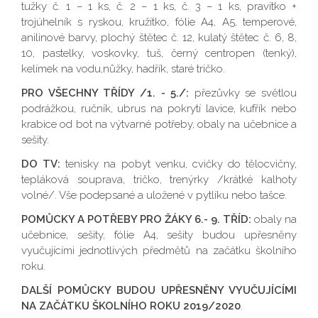
tužky č. 1 – 1 ks, č. 2 – 1 ks, č. 3 – 1 ks, pravítko +
trojúhelník s ryskou, kružítko, fólie A4, A5, temperové,
anilinové barvy, plochý štětec č. 12, kulatý štětec č. 6, 8,
10, pastelky, voskovky, tuš, černý centropen (tenký),
kelímek na vodu,nůžky, hadřík, staré tričko.
PRO VŠECHNY TŘÍDY /1. - 5./:
přezůvky se světlou
podrážkou, ručník, ubrus na pokrytí lavice, kufřík nebo
krabice od bot na výtvarné potřeby, obaly na učebnice a
sešity.
DO TV:
tenisky na pobyt venku, cvičky do tělocvičny,
tepláková souprava, tričko, trenýrky /krátké kalhoty
volné/. Vše podepsané a uložené v pytlíku nebo tašce.
POMŮCKY A POTŘEBY PRO ŽÁKY 6.- 9. TŘÍD:
obaly na
učebnice, sešity, fólie A4, sešity budou upřesněny
vyučujícími jednotlivých předmětů na začátku školního
roku.
DALŠÍ POMŮCKY BUDOU UPŘESNĚNY VYUČUJÍCÍMI
NA ZAČÁTKU ŠKOLNÍHO ROKU 2019/2020
.