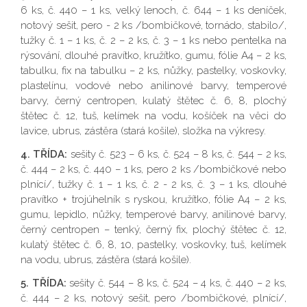
6 ks, č. 440 – 1 ks, velký lenoch, č. 644 – 1 ks deníček,
notový sešit, pero - 2 ks /bombičkové, tornádo, stabilo/,
tužky č. 1 – 1 ks, č. 2 – 2 ks, č. 3 – 1 ks nebo pentelka na
rýsování, dlouhé pravítko, kružítko, gumu, fólie A4 – 2 ks,
tabulku, fix na tabulku – 2 ks, nůžky, pastelky, voskovky,
plastelínu, vodové nebo anilinové barvy, temperové
barvy, černý centropen, kulatý štětec č. 6, 8, plochý
štětec č. 12, tuš, kelímek na vodu, košíček na věci do
lavice, ubrus, zástěra (stará košile), složka na výkresy.
4. TŘÍDA:
sešity č. 523 – 6 ks, č. 524 – 8 ks, č. 544 – 2 ks,
č. 444 – 2 ks, č. 440 – 1 ks, pero 2 ks /bombičkové nebo
plnící/, tužky č. 1 – 1 ks, č. 2 - 2 ks, č. 3 – 1 ks, dlouhé
pravítko + trojúhelník s ryskou, kružítko, fólie A4 – 2 ks,
gumu, lepidlo, nůžky, temperové barvy, anilinové barvy,
černý centropen – tenký, černý fix, plochý štětec č. 12,
kulatý štětec č. 6, 8, 10, pastelky, voskovky, tuš, kelímek
na vodu, ubrus, zástěra (stará košile).
5. TŘÍDA:
sešity č. 544 – 8 ks, č. 524 – 4 ks, č. 440 – 2 ks,
č. 444 – 2 ks, notový sešit, pero /bombičkové, plnící/,