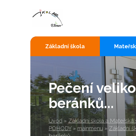
Základní škola
Mateřsk
Pečení velik
beránků...
Úvod
»
Základní škola a Mateřská
POHODY
»
mainmenu
»
Základní š
beránků...