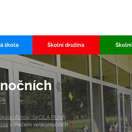
á škola
Školní družina
Školní
onočních
 škola Vlčnov, ŠKOLA PLNÁ
kola
»
Pečení velikonočních