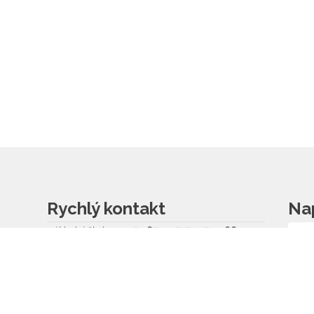
Rychlý kontakt
Na
základní škola
572 675 117, 725 700 665
reditel@zsvlcnov.cz
školní jídelna
725 745 974
mateřská škola
601 362 320 - omlouvání dětí
725 966 530 - zástupkyně