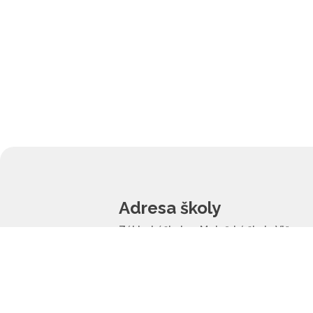
Adresa školy
Základní škola a Mateřská škola Vlčnov,
příspěvková organizace
Školní 1202
687 61 Vlčnov
reditel@zsvlcnov.cz