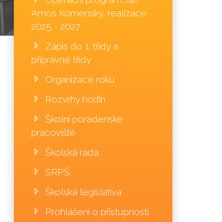
Ámos Komenský, realizace
2025 - 2027
Zápis do 1. třídy a
přípravné třídy
Organizace roku
Rozvrhy hodin
Školní poradenské
pracoviště
Školská rada
SRPŠ
Školská legislativa
Prohlášení o přístupnosti