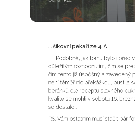
... šikovní pekaři ze 4. A
Podobně, jak tomu bylo i před váno
důležitým rozhodnutím, čím se pre
čím tento již úspěšný a zavedený pr
není téměř nic překážkou, pustila s
beránků dle receptu slavného cukrá
kvalitě se mohli v sobotu 16. březn
se dostalo...
P.S. Vám ostatním musí stačit pár f