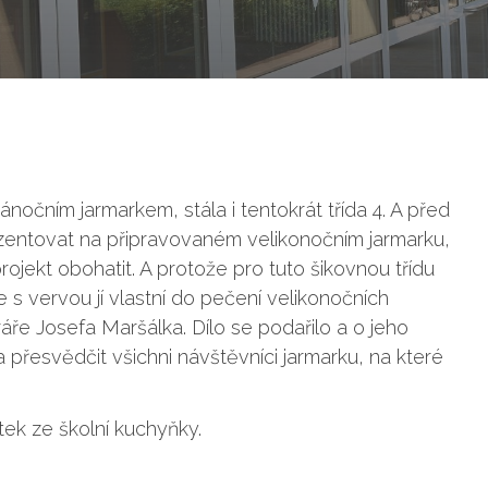
čním jarmarkem, stála i tentokrát třída 4. A před
zentovat na připravovaném velikonočním jarmarku,
ojekt obohatit. A protože pro tuto šikovnou třídu
e s vervou jí vlastní do pečení velikonočních
ře Josefa Maršálka. Dílo se podařilo a o jeho
a přesvědčit všichni návštěvníci jarmarku, na které
otek ze školní kuchyňky.