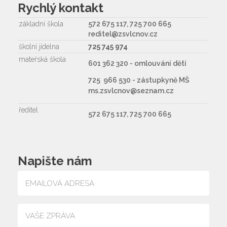
Rychlý kontakt
základní škola
572 675 117, 725 700 665
reditel@zsvlcnov.cz
školní jídelna
725 745 974
mateřská škola
601 362 320 - omlouvání dětí
725 966 530 - zástupkyně MŠ
ms.zsvlcnov@seznam.cz
ředitel
572 675 117, 725 700 665
Napište nám