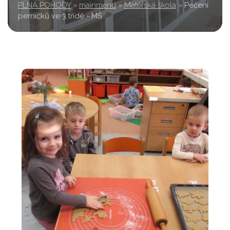
PLNÁ POHODY
»
mainmenu
»
Mateřská škola
»
Pečení
perníčků ve 3.třídě - MŠ