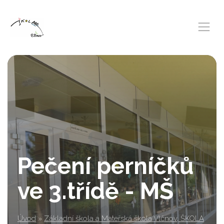
Pečení perníčků
ve 3.třídě - MŠ
Úvod
»
Základní škola a Mateřská škola Vlčnov, ŠKOLA