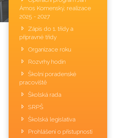
Ámos Komenský, realizace
2025 - 2027
Zápis do 1. třídy a
přípravné třídy
Organizace roku
Rozvrhy hodin
Školní poradenské
pracoviště
Školská rada
SRPŠ
Školská legislativa
Prohlášení o přístupnosti