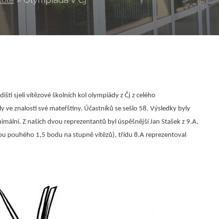
išti sjeli vítězové školních kol olympiády z Čj z celého
y ve znalosti své mateřštiny. Účastníků se sešlo 58. Výsledky byly
inimální. Z našich dvou reprezentantů byl úspěšnější Jan Stašek z 9.A,
tou pouhého 1,5 bodu na stupně vítězů), třídu 8.A reprezentoval