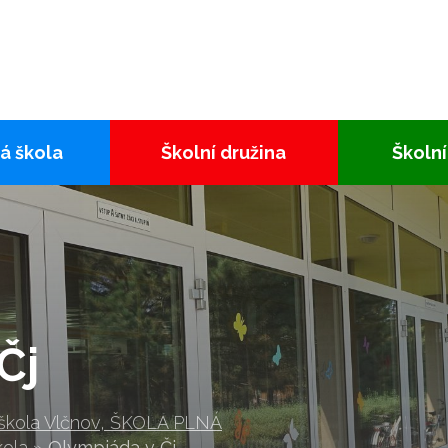
á škola
Školní družina
Školní
Čj
 škola Vlčnov, ŠKOLA PLNÁ
kola
»
Olympiáda v Čj