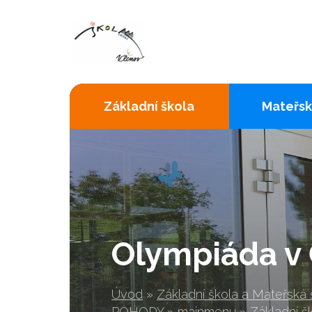
Základní škola
Mateřsk
Olympiáda v 
Úvod
»
Základní škola a Mateřská
POHODY
»
mainmenu
»
Základní š