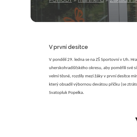
V první desítce
V pondělí 29. ledna se na ZŠ Sportovní v Uh. Hrad
uherskohradišťského okresu, aby poměřili své síl
velmi těsné, rozdíly mezi žáky v první desítce m
který obsadil výbornou devátou příčku (se ztrá
Svatopluk Popelka.