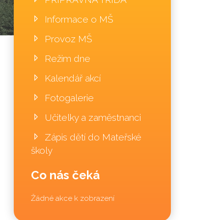
Informace o MŠ
Provoz MŠ
Režim dne
Kalendář akcí
Fotogalerie
Učitelky a zaměstnanci
Zápis dětí do Mateřské
školy
Co nás čeká
Žádné akce k zobrazení