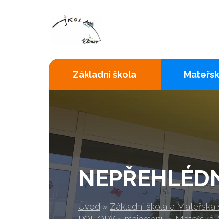
Základní škola
Mateřsk
NEPŘEHLÉDNĚ
Úvod
»
Základní škola a Mateřská
POHODY
»
mainmenu
»
Mateřská 