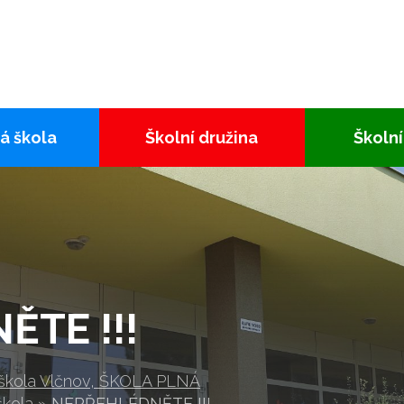
á škola
Školní družina
Školní
TE !!!
 škola Vlčnov, ŠKOLA PLNÁ
škola
»
NEPŘEHLÉDNĚTE !!!