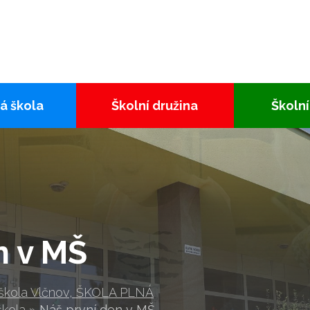
á škola
Školní družina
Školní
n v MŠ
 škola Vlčnov, ŠKOLA PLNÁ
škola
»
Náš první den v MŠ