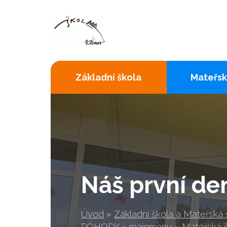
Základní škola
Mateřsk
Náš první de
Úvod
»
Základní škola a Mateřská
POHODY
»
mainmenu
»
Mateřská 