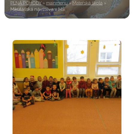
PLNÁ POHODY
»
mainmenu
»
Mateřská škola
»
Mikulášská návštěva v MŠ