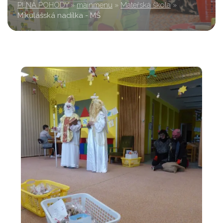
PLNÁ POHODY
»
mainmenu
»
Mateřská škola
»
Mikulášská nadílka - MŠ