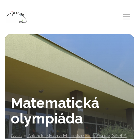
Matematická
olympiáda
Úvod
»
Základní škola a Mateřská škola Vlčnov, ŠKOLA