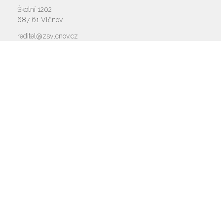
Školní 1202
687 61 Vlčnov
reditel@zsvlcnov.cz
Rychlý kontakt
základní škola
572 675 117, 725 700 665
reditel@zsvlcnov.cz
školní jídelna
725 745 974
mateřská škola
601 362 320 - omlouvání dětí
725 966 530 - zástupkyně MŠ
ms.zsvlcnov@seznam.cz
ředitel
572 675 117, 725 700 665
Napište nám