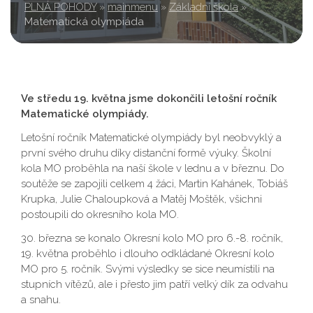
PLNÁ POHODY
»
mainmenu
»
Základní škola
»
Matematická olympiáda
Ve středu 19. května jsme dokončili letošní ročník
Matematické olympiády.
Letošní ročník Matematické olympiády byl neobvyklý a
první svého druhu díky distanční formě výuky. Školní
kola MO proběhla na naší škole v lednu a v březnu. Do
soutěže se zapojili celkem 4 žáci, Martin Kahánek, Tobiáš
Krupka, Julie Chaloupková a Matěj Moštěk, všichni
postoupili do okresního kola MO.
30. března se konalo Okresní kolo MO pro 6.-8. ročník,
19. května proběhlo i dlouho odkládané Okresní kolo
MO pro 5. ročník. Svými výsledky se sice neumístili na
stupních vítězů, ale i přesto jim patří velký dík za odvahu
a snahu.