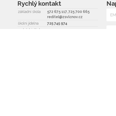
Rychlý kontakt
Na
základní škola
572 675 117, 725 700 665
reditel@zsvlcnov.cz
školní jídelna
725 745 974
mateřská škola
601 362 320 - omlouvání dětí
725 966 530 - zástupkyně
MŠ
ms.zsvlcnov@seznam.cz
Souh
ředitel
572 675 117, 725 700 665
pnosti