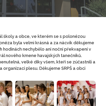
bál školy a obce, ve kterém se s polonézou
lonéza byla velmi krásná a za nácvik děkujeme
h hodinách nechybělo ani noční překvapení v
král nového kmene havajských tanečníků.
utelná, velké díky všem, kteří se zúčastnili a
 a organizací plesu. Děkujeme SRPŠ a obci