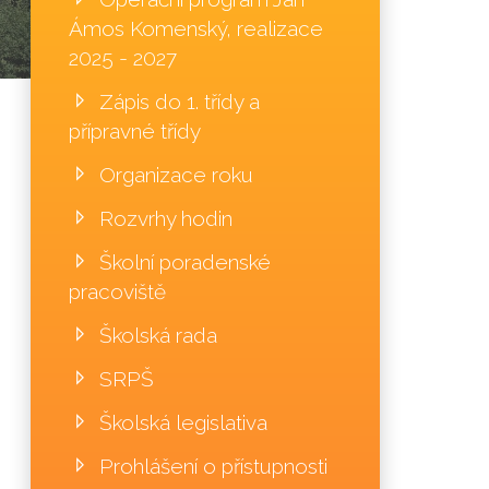
Ámos Komenský, realizace
2025 - 2027
Zápis do 1. třídy a
přípravné třídy
Organizace roku
Rozvrhy hodin
Školní poradenské
pracoviště
Školská rada
SRPŠ
Školská legislativa
Prohlášení o přístupnosti