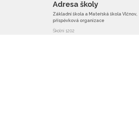
Adresa školy
Základní škola a Mateřská škola Vlčnov,
příspěvková organizace
Školní 1202
687 61 Vlčnov
reditel@zsvlcnov.cz
© 2026 ZŠ a MŠ Vlčnov,
Prohlášení o přístu