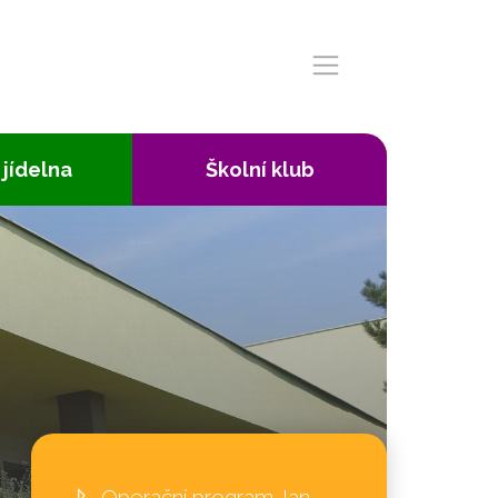
 jídelna
Školní klub
Operační program Jan