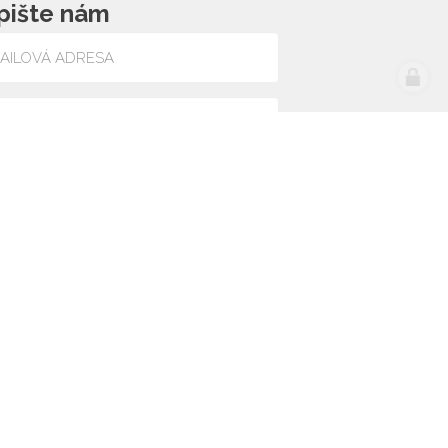
pište nám
lasím se zpracováním osobních údajů
web by
icard.cz