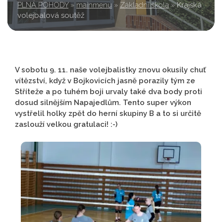
PLNÁ POHODY
»
mainmenu
»
Základní škola
»
Krajská
volejbalová soutěž
V sobotu 9. 11. naše volejbalistky znovu okusily chuť
vítězství, když v Bojkovicích jasně porazily tým ze
Stříteže a po tuhém boji urvaly také dva body proti
dosud silnějším Napajedlům. Tento super výkon
vystřelil holky zpět do herní skupiny B a to si určitě
zaslouží velkou gratulaci! :-)