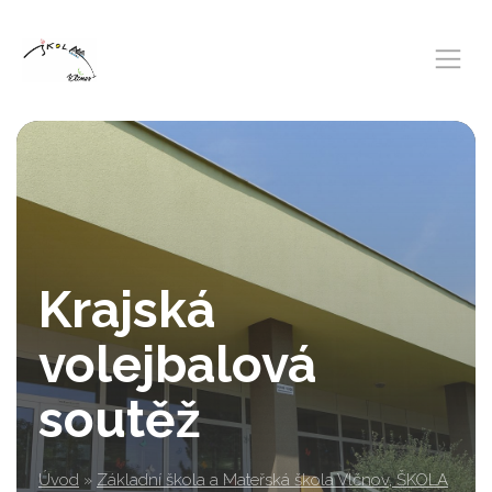
Krajská
volejbalová
soutěž
Úvod
»
Základní škola a Mateřská škola Vlčnov, ŠKOLA