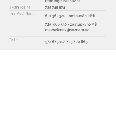
reditel@zsvlcnov.cz
školní jídelna
725 745 974
mateřská škola
601 362 320 - omlouvání dětí
725 966 530 - zástupkyně MŠ
ms.zsvlcnov@seznam.cz
ředitel
572 675 117, 725 700 665
Napište nám
Souhlasím se zpracováním osobních údajů