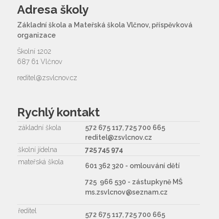
Adresa školy
Základní škola a Mateřská škola Vlčnov, příspěvková
organizace
Školní 1202
687 61 Vlčnov
reditel@zsvlcnov.cz
Rychlý kontakt
základní škola
572 675 117, 725 700 665
reditel@zsvlcnov.cz
školní jídelna
725 745 974
mateřská škola
601 362 320 - omlouvání dětí
725 966 530 - zástupkyně MŠ
ms.zsvlcnov@seznam.cz
ředitel
572 675 117, 725 700 665