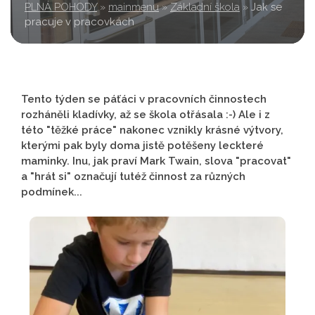
PLNÁ POHODY
»
mainmenu
»
Základní škola
»
Jak se
pracuje v pracovkách
Tento týden se páťáci v pracovních činnostech
rozháněli kladívky, až se škola otřásala :-) Ale i z
této "těžké práce" nakonec vznikly krásné výtvory,
kterými pak byly doma jistě potěšeny leckteré
maminky. Inu, jak praví Mark Twain, slova "pracovat"
a "hrát si" označují tutéž činnost za různých
podmínek...