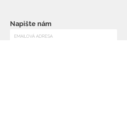
Napište nám
Souhlasím se zpracováním osobních údajů
© 2026 ZŠ a MŠ
web by
icard.cz
Vlčnov,
Prohlášení o