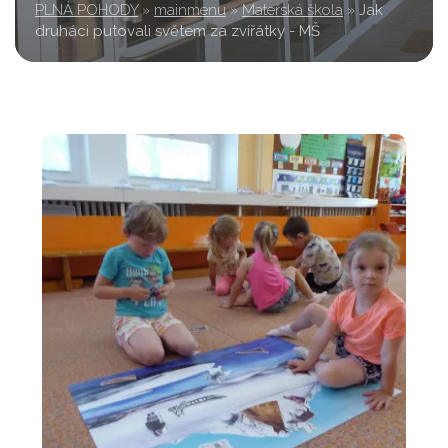
PLNÁ POHODY
»
mainmenu
»
Mateřská škola
»
Jak
druháci putovali světem za zvířátky - MŠ