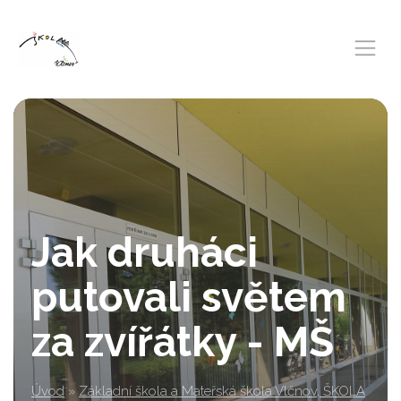
Jak druháci
putovali světem
za zvířátky - MŠ
Úvod
»
Základní škola a Mateřská škola Vlčnov, ŠKOLA