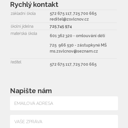
Rychlý kontakt
základní škola
572 675 117, 725 700 665
reditel@zsvlcnov.cz
školní jídelna
725 745 974
mateřská škola
601 362 320 - omlouvání dětí
725 966 530 - zástupkyně MŠ
ms.zsvlcnov@seznam.cz
ředitel
572 675 117, 725 700 665
Napište nám