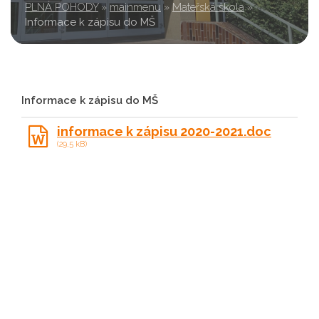
PLNÁ POHODY
»
mainmenu
»
Mateřská škola
»
Informace k zápisu do MŠ
Informace k zápisu do MŠ
informace k zápisu 2020-2021.doc
(29,5 kB)