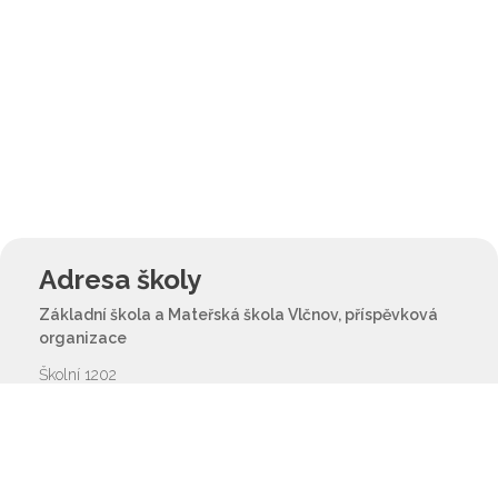
Adresa školy
Základní škola a Mateřská škola Vlčnov, příspěvková
organizace
Školní 1202
687 61 Vlčnov
reditel@zsvlcnov.cz