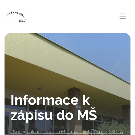
Informace k
zápisu do MŠ
Úvod
»
Základní škola a Mateřská škola Vlčnov, ŠKOLA