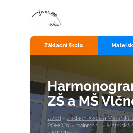
Základní škola
Mateřsk
Harmonogram
ZŠ a MŠ Vlčn
Úvod
»
Základní škola a Mateřská
POHODY
»
mainmenu
»
Mateřská 
a MŠ Vlčnov