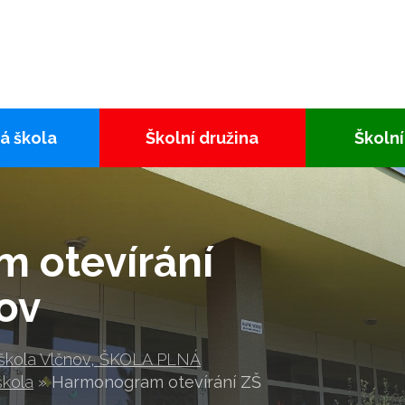
á škola
Školní družina
Školní
 otevírání
ov
 škola Vlčnov, ŠKOLA PLNÁ
škola
»
Harmonogram otevírání ZŠ