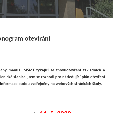
nogram otevírání
něný manuál MŠMT týkající se znovuotevření základních a
enické stanice, jsem se rozhodl pro následující plán otevření
é informace budou zveřejněny na webových stránkách školy.