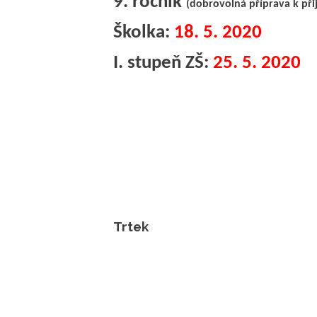
9. ročník
(dobrovolná příprava k při
Školka:
18. 5. 2020
I. stupeň ZŠ:
25. 5. 2020
Trtek
řed