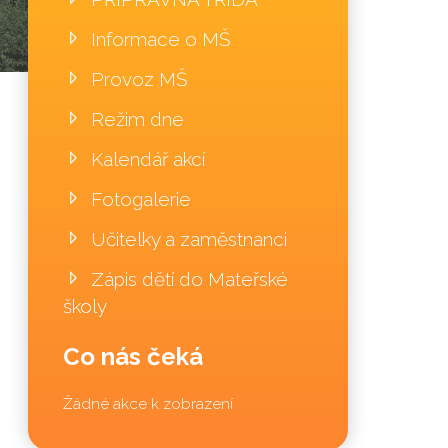
Informace o MŠ
Provoz MŠ
Režim dne
Kalendář akcí
Fotogalerie
Učitelky a zaměstnanci
Zápis dětí do Mateřské
školy
Co nás čeká
Žádné akce k zobrazení