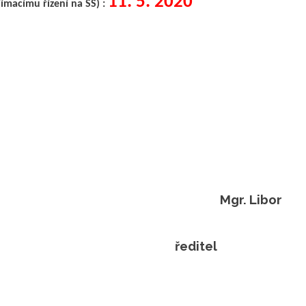
11. 5. 2020
jímacímu řízení na SŠ) :
Mgr. Libor
itel