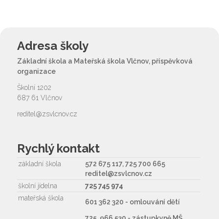
Adresa školy
Základní škola a Mateřská škola Vlčnov, příspěvková
organizace
Školní 1202
687 61 Vlčnov
reditel@zsvlcnov.cz
Rychlý kontakt
základní škola
572 675 117, 725 700 665
reditel@zsvlcnov.cz
školní jídelna
725 745 974
mateřská škola
601 362 320 - omlouvání dětí
725 966 530 - zástupkyně MŠ