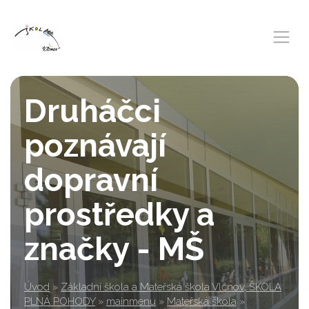
Druháčci
poznávají
dopravní
prostředky a
značky - MŠ
Úvod
»
Základní škola a Mateřská škola Vlčnov, ŠKOLA
PLNÁ POHODY
»
mainmenu
»
Mateřská škola
»