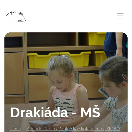
Drakiáda - MŠ
Úvod
»
Základní škola a Mateřská škola Vlčnov, ŠKOLA