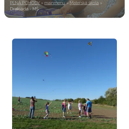
PLNÁ POHODY
»
mainmenu
»
Mateřská škola
»
Drakiáda - MŠ