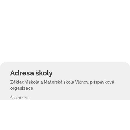
Adresa školy
Základní škola a Mateřská škola Vlčnov, příspěvková
organizace
Školní 1202
687 61 Vlčnov
reditel@zsvlcnov.cz