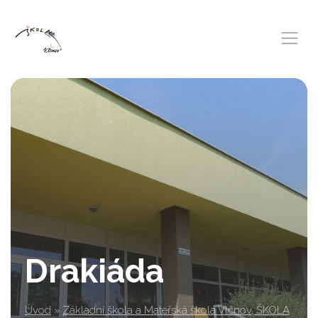
Drakiáda
Úvod
»
Základní škola a Mateřská škola Vlčnov, ŠKOLA