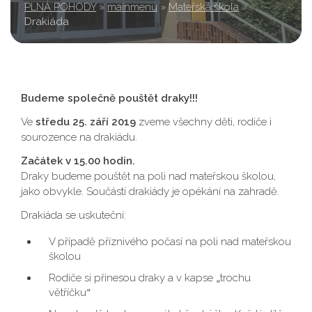
PLNÁ POHODY
»
mainmenu
»
Mateřská škola
»
Drakiáda
Budeme společně pouštět draky!!!
Ve
středu 25. září 2019
zveme všechny děti, rodiče i
sourozence na drakiádu.
Začátek v 15.00 hodin.
Draky budeme pouštět na poli nad mateřskou školou,
jako obvykle. Součástí drakiády je opékání na zahradě.
Drakiáda se uskuteční:
V případě příznivého počasí na poli nad mateřskou
školou
Rodiče si přinesou draky a v kapse
trochu
„
větříčku
“