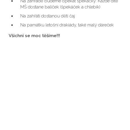
Na zahradě budeme opékat špekáčky: Každé dítě
MŠ dostane balíček (špekáček a chlebík)
Na zahřátí dostanou děti čaj
Na památku letošní drakiády, také malý dáreček
Všichni se moc těšíme!!!