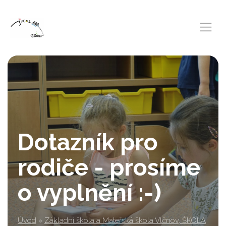
Dotazník pro
rodiče - prosíme
o vyplnění :-)
Úvod
»
Základní škola a Mateřská škola Vlčnov, ŠKOLA