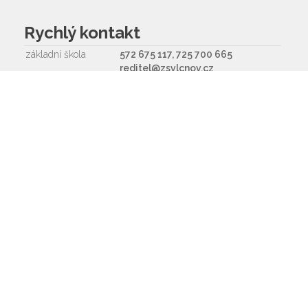
Rychlý kontakt
základní škola
572 675 117, 725 700 665
reditel@zsvlcnov.cz
školní jídelna
725 745 974
mateřská škola
601 362 320 - omlouvání dětí
725 966 530 - zástupkyně MŠ
ms.zsvlcnov@seznam.cz
ředitel
572 675 117, 725 700 665
Napište nám