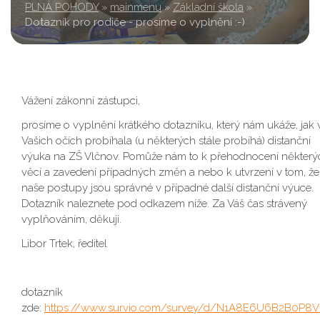
PLNÁ POHODY
»
mainmenu
»
Základní škola
»
Dotazník pro rodiče - prosíme o vyplnění :-)
Vážení zákonní zástupci,
prosíme o vyplnění krátkého dotazníku, který nám ukáže, jak 
Vašich očích probíhala (u některých stále probíhá) distanční
výuka na ZŠ Vlčnov. Pomůže nám to k přehodnocení některý
věcí a zavedení případných změn a nebo k utvrzení v tom, že
naše postupy jsou správné v případné další distanční výuce.
Dotazník naleznete pod odkazem níže. Za Váš čas strávený
vyplňováním, děkuji.
Libor Trtek, ředitel
dotazník
zde:
https://www.survio.com/survey/d/N1A8E6U6B2B0P8