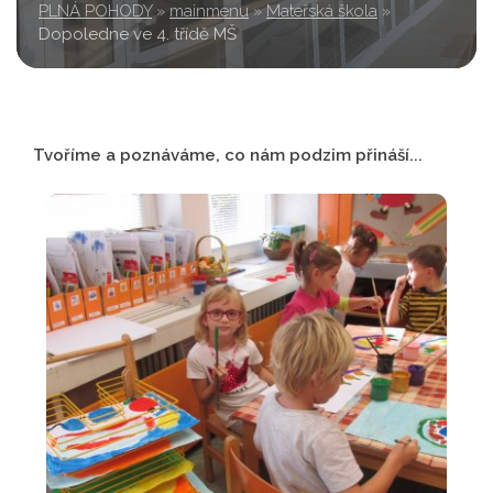
PLNÁ POHODY
»
mainmenu
»
Mateřská škola
»
Dopoledne ve 4. třídě MŠ
Tvoříme a poznáváme, co nám podzim přináší...