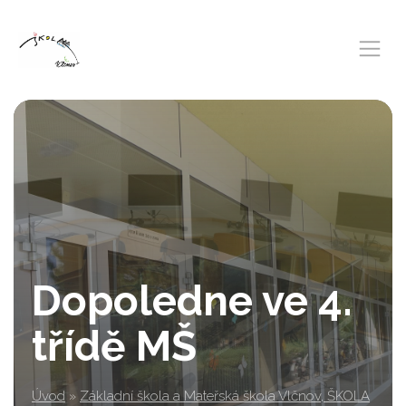
Dopoledne ve 4.
třídě MŠ
Úvod
»
Základní škola a Mateřská škola Vlčnov, ŠKOLA