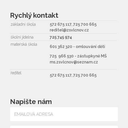
Rychlý kontakt
základní škola
572 675 117, 725 700 665
reditel@zsvlcnov.cz
školní jídelna
725 745 974
mateřská škola
601 362 320 - omlouvání dětí
725 966 530 - zástupkyně MŠ
ms.zsvlcnov@seznam.cz
ředitel
572 675 117, 725 700 665
Napište nám