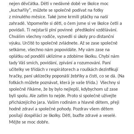
nejen děvčátka. Děti v nedávné době ve školce moc
„kuchařily“, můžete se společně podívat na fotky
z minulého měsíce. Také jsme krmili ptáčky na naší
zahradě. Vzpomeňte si děti, o čem jsme si ve školce četli a
povídali. Ti nejstarší plní povinné předškolní vzdělávání.
Chválím všechny rodiče, vyzvedli si úkoly pro distanční
výuku. Určitě to společně zvládnete. Až se zase společně
setkáme, všechno nám popovídáte. My vám zase na
oplátku od pondělí uklízíme a zdobíme školku. Chybí nám
tady Váš smích, povídání, zpívání a rozumování. Paní
učitelky ve třídách v respirátorech a rouškách dezinfikují
hračky, paní uklízečky poponáší žebříky a čistí, co se dá. (Na
fotkách můžete poznávat, která je vaše třída.) Všechny si
společně říkáme, že by bylo nejlepší, kdybychom už zase
byli spolu. Ale zatím to nejde. Proto si společně užívejte
přicházejícího jara. Vašim rodinám a hlavně dětem, přeji
hodně zdraví a společné pohody. Pozdrav všem dětem
posílají dospěláci ze školky. Děti, buďte zdravé a veselé.
Mějte se moc dobře.