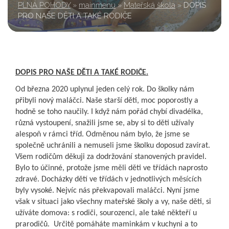
PLNÁ POHODY
»
mainmenu
»
Mateřská škola
»
DOPIS
PRO NAŠE DĚTI A TAKÉ RODIČE
DOPIS PRO NAŠE DĚTI A TAKÉ RODIČE.
Od března 2020 uplynul jeden celý rok. Do školky nám
přibyli nový maláčci. Naše starší děti, moc poporostly a
hodně se toho naučily. I když nám pořád chybí divadélka,
různá vystoupení, snažili jsme se, aby si to děti užívaly
alespoň v rámci tříd. Odměnou nám bylo, že jsme se
společně uchránili a nemuseli jsme školku doposud zavírat.
Všem rodičům děkuji za dodržování stanovených pravidel.
Bylo to účinné, protože jsme měli děti ve třídách naprosto
zdravé. Docházky dětí ve třídách v jednotlivých měsících
byly vysoké. Nejvíc nás překvapovali maláčci. Nyní jsme
však v situaci jako všechny mateřské školy a vy, naše děti, si
užíváte domova: s rodiči, sourozenci, ale také někteří u
prarodičů. Určitě pomáháte maminkám v kuchyni a to