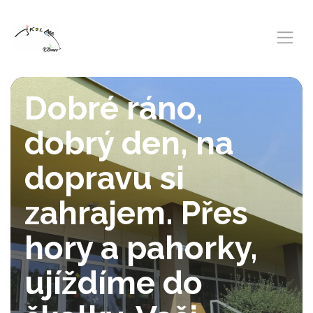
Dobré ráno,
dobrý den, na
dopravu si
zahrajem. Přes
hory a pahorky,
ujíždíme do