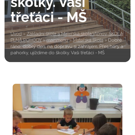
školky. Vaši
třeťáci - MŠ
Úvod
»
Základní škola a Mateřská škola Vlčnov, ŠKOLA
PLNÁ POHODY
»
mainmenu
»
Mateřská škola
»
Dobré
ráno, dobrý den, na dopravu si zahrajem. Přes hory a
pahorky, ujíždíme do školky. Vaši třeťáci - MŠ