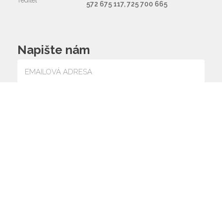
ředitel
572 675 117, 725 700 665
Napište nám
Souhlasím se zpracováním osobních údajů
© 2026 ZŠ a MŠ
web by
icard.cz