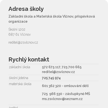
Adresa školy
Základní škola a Mateřská škola Vlčnov, příspěvková
organizace
Školní 1202
687 61 Vlčnov
reditel@zsvlcnov.cz
Rychlý kontakt
základní škola
572 675 117, 725 700 665
reditel@zsvlcnov.cz
školní jídelna
725 745 974
mateřská škola
601 362 320 - omlouvání dětí
725 966 530 - zástupkyně MŠ
ms.zsvlcnov@seznam.cz