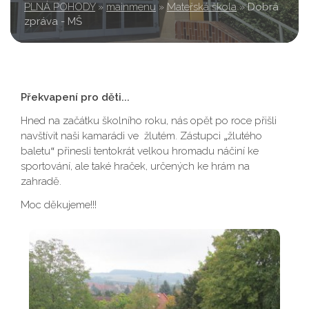
PLNÁ POHODY
»
mainmenu
»
Mateřská škola
»
Dobrá
zpráva - MŠ
Překvapení pro děti...
Hned na začátku školního roku, nás opět po roce přišli
navštívit naši kamarádi ve žlutém. Zástupci
žlutého
„
baletu
přinesli tentokrát velkou hromadu náčiní ke
“
sportování, ale také hraček, určených ke hrám na
zahradě.
Moc děkujeme!!!