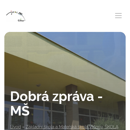
Dobrá zpráva -
MŠ
Úvod
»
Základní škola a Mateřská škola Vlčnov, ŠKOLA