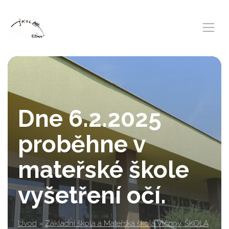
Dne 6.2.2025
proběhne v
mateřské škole
vyšetření očí.
Úvod
»
Základní škola a Mateřská škola Vlčnov, ŠKOLA