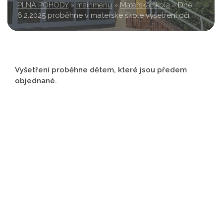
PLNÁ POHODY
»
mainmenu
»
Mateřská škola
»
Dne
6.2.2025 proběhne v mateřské škole vyšetření očí.
Vyšetření proběhne dětem, které jsou předem
objednané.