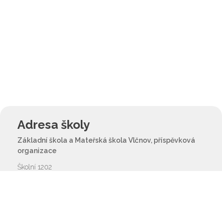
Adresa školy
Základní škola a Mateřská škola Vlčnov, příspěvková
organizace
Školní 1202
687 61 Vlčnov
reditel@zsvlcnov.cz