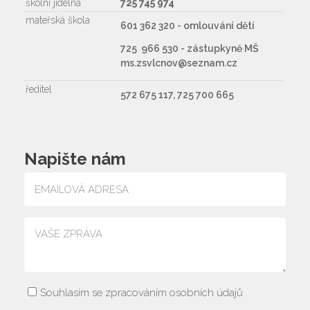
školní jídelna
725 745 974
mateřská škola
601 362 320 - omlouvání dětí
725 966 530 - zástupkyně MŠ
ms.zsvlcnov@seznam.cz
ředitel
572 675 117, 725 700 665
Napište nám
Souhlasím se zpracováním osobních údajů