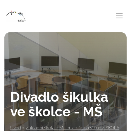
Divadlo šikulka
ve školce - MŠ
Úvod
»
Základní škola a Mateřská škola Vlčnov, ŠKOLA