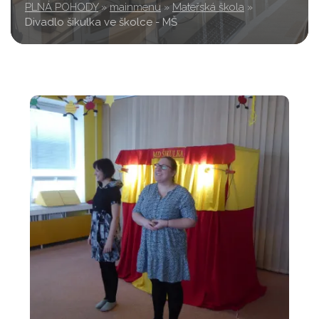
PLNÁ POHODY
»
mainmenu
»
Mateřská škola
»
Divadlo šikulka ve školce - MŠ