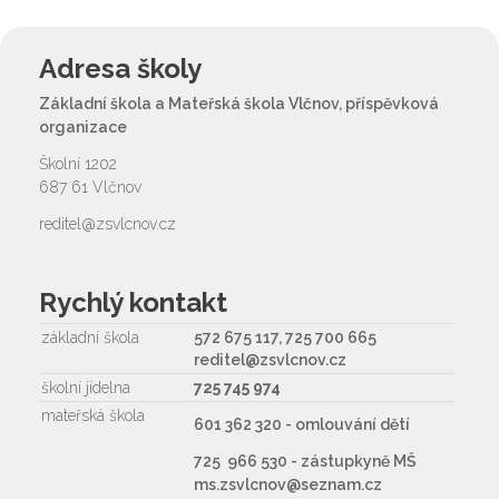
Adresa školy
Základní škola a Mateřská škola Vlčnov, příspěvková
organizace
Školní 1202
687 61 Vlčnov
reditel@zsvlcnov.cz
Rychlý kontakt
základní škola
572 675 117, 725 700 665
reditel@zsvlcnov.cz
školní jídelna
725 745 974
mateřská škola
601 362 320 - omlouvání dětí
725 966 530 - zástupkyně MŠ
ms.zsvlcnov@seznam.cz