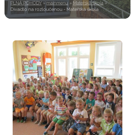
PLNÁ POHODY
»
mainmenu
»
Mateřská škola
»
Divadlo na rozloučenou - Mateřská škola