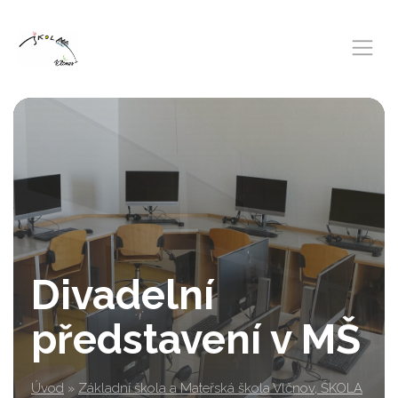
Divadelní
představení v MŠ
Úvod
»
Základní škola a Mateřská škola Vlčnov, ŠKOLA