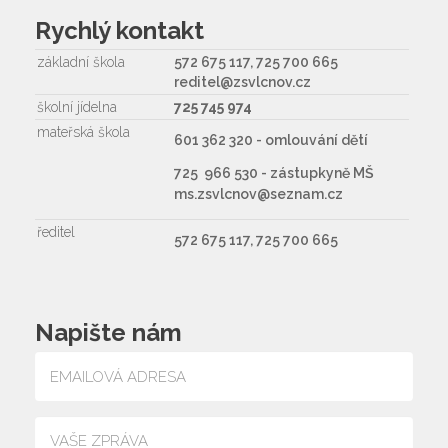
Rychlý kontakt
základní škola
572 675 117, 725 700 665
reditel@zsvlcnov.cz
školní jídelna
725 745 974
mateřská škola
601 362 320 - omlouvání dětí
725 966 530 - zástupkyně MŠ
ms.zsvlcnov@seznam.cz
ředitel
572 675 117, 725 700 665
Napište nám