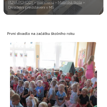
PLNÁ POHODY
»
mainmenu
»
Mateřská škola
»
Divadelní představení v MŠ
První divadlo na začátku školního roku