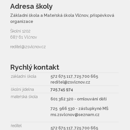
Adresa školy
Základní škola a Mateřská škola Vlčnov, příspěvková
organizace
Školní 1202
687 61 Vlčnov
reditel@zsvlcnov.cz
Rychlý kontakt
základní škola
572 675 117, 725 700 665
reditel@zsvlcnov.cz
školní jídelna
725 745 974
mateřská škola
601 362 320 - omlouvání dětí
725 966 530 - zástupkyně MŠ
ms.zsvlcnov@seznam.cz
ředitel
572 675 117, 725 700 665