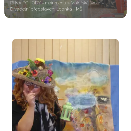
PLNÁ POHODY
»
mainmenu
»
Mateřská škola
»
Divadelní představení Leonka - MŠ