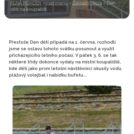
PLNÁ POHODY
»
mainmenu
»
Základní škola
»
Den
dětí na koupališti
Přestože Den dětí připadá na 1. června, rozhodli
jsme se oslavu tohoto svátku posunout a využít
přicházejícího letního počasí. V pátek 3. 6. se tak
některé třídy dokonce vydaly na místní koupaliště,
kde děti jako první letošní návštěvníci okusily vodu,
plážový volejbal i nabídku bufetu...