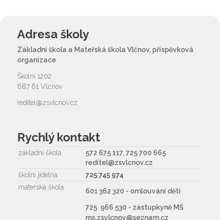
Adresa školy
Základní škola a Mateřská škola Vlčnov, příspěvková
organizace
Školní 1202
687 61 Vlčnov
reditel@zsvlcnov.cz
Rychlý kontakt
základní škola
572 675 117, 725 700 665
reditel@zsvlcnov.cz
školní jídelna
725 745 974
mateřská škola
601 362 320 - omlouvání dětí
725 966 530 - zástupkyně MŠ
ms.zsvlcnov@seznam.cz