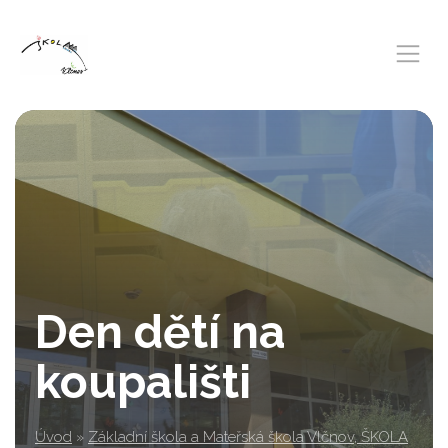
Den dětí na
koupališti
Úvod
»
Základní škola a Mateřská škola Vlčnov, ŠKOLA