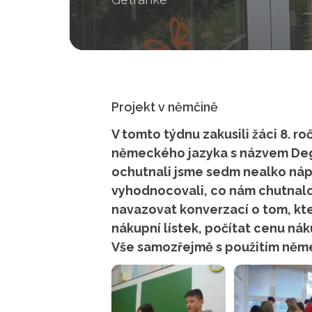
Projekt v němčině
V tomto týdnu zakusili žáci 8. r
německého jazyka s názvem Degu
ochutnali jsme sedm nealko náp
vyhodnocovali, co nám chutnalo
navazovat konverzací o tom, k
nákupní lístek, počítat cenu nák
Vše samozřejmě s použitím něm