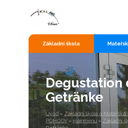
Základní škola
Mateřsk
Degustation 
Getränke
Úvod
»
Základní škola a Mateřská
POHODY
»
mainmenu
»
Základní š
Getränke