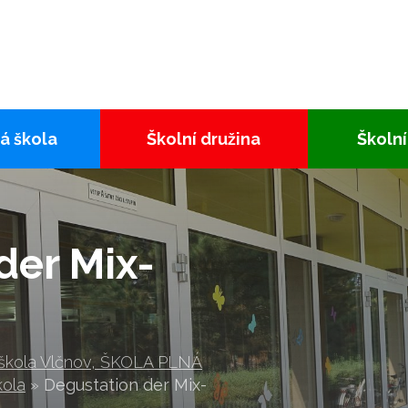
á škola
Školní družina
Školní
der Mix-
 škola Vlčnov, ŠKOLA PLNÁ
kola
»
Degustation der Mix-