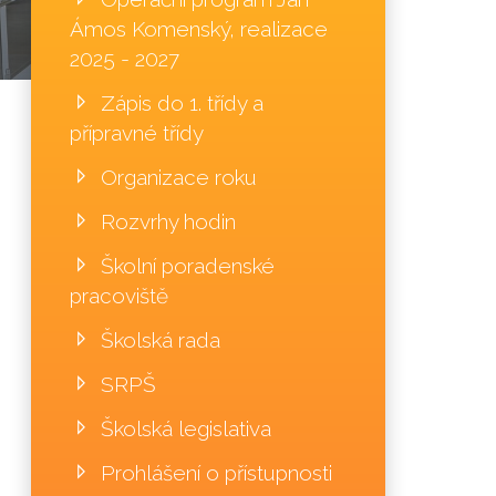
Ámos Komenský, realizace
2025 - 2027
Zápis do 1. třídy a
přípravné třídy
Organizace roku
Rozvrhy hodin
Školní poradenské
pracoviště
Školská rada
SRPŠ
Školská legislativa
Prohlášení o přístupnosti