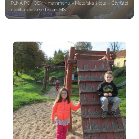
PLNÁ POHODY
»
mainmenu
»
Mateřská škola
»
Čtvrťáci
na vlčnovském hřišti - MŠ