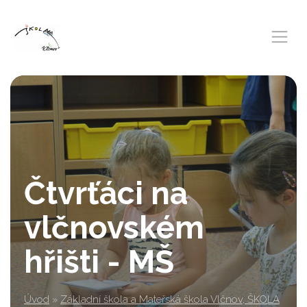
Čtvrťáci na
vlčnovském
hřišti - MŠ
Úvod
»
Základní škola a Mateřská škola Vlčnov, ŠKOLA