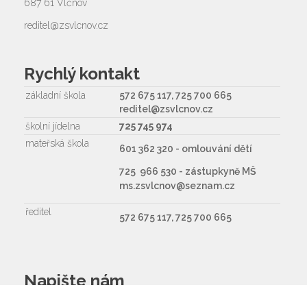
687 61 Vlčnov
reditel@zsvlcnov.cz
Rychlý kontakt
základní škola
572 675 117, 725 700 665
reditel@zsvlcnov.cz
školní jídelna
725 745 974
mateřská škola
601 362 320 - omlouvání dětí
725 966 530 - zástupkyně MŠ
ms.zsvlcnov@seznam.cz
ředitel
572 675 117, 725 700 665
Napište nám