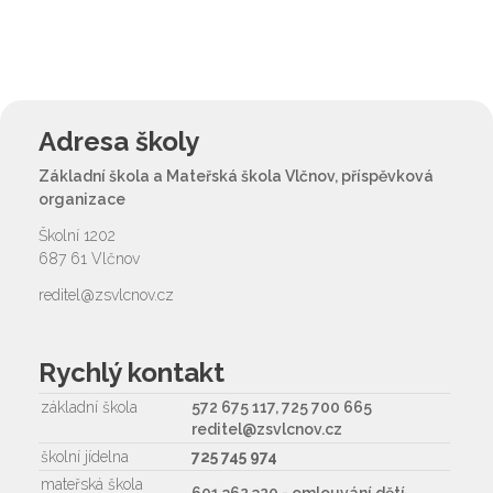
Adresa školy
Základní škola a Mateřská škola Vlčnov, příspěvková
organizace
Školní 1202
687 61 Vlčnov
reditel@zsvlcnov.cz
Rychlý kontakt
základní škola
572 675 117, 725 700 665
reditel@zsvlcnov.cz
školní jídelna
725 745 974
mateřská škola