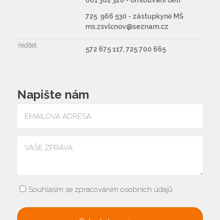
601 362 320 - omlouvání dětí
725 966 530 - zástupkyně MŠ
ms.zsvlcnov@seznam.cz
ředitel
572 675 117, 725 700 665
Napište nám
Souhlasím se zpracováním osobních údajů