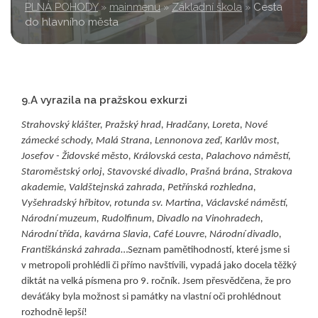
PLNÁ POHODY
»
mainmenu
»
Základní škola
»
Cesta
do hlavního města
9.A vyrazila na pražskou exkurzi
Strahovský klášter, Pražský hrad, Hradčany, Loreta, Nové
zámecké schody, Malá Strana, Lennonova zeď, Karlův most,
Josefov - Židovské město, Královská cesta, Palachovo náměstí,
Staroměstský orloj, Stavovské divadlo, Prašná brána, Strakova
akademie, Valdštejnská zahrada, Petřínská rozhledna,
Vyšehradský hřbitov, rotunda sv. Martina, Václavské náměstí,
Národní muzeum, Rudolfinum, Divadlo na Vinohradech,
Národní třída, kavárna Slavia, Café Louvre, Národní divadlo,
Františkánská zahrada
…Seznam pamětihodností, které jsme si
v metropoli prohlédli či přímo navštívili, vypadá jako docela těžký
diktát na velká písmena pro 9. ročník. Jsem přesvědčena, že pro
deváťáky byla možnost si památky na vlastní oči prohlédnout
rozhodně lepší!