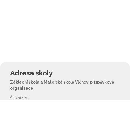
Adresa školy
Základní škola a Mateřská škola Vlčnov, příspěvková
organizace
Školní 1202
687 61 Vlčnov
reditel@zsvlcnov.cz