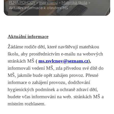
PLNÁ POHODY
»
mainmenu
»
Mateřská škola
»
Aktuální informace k otevření MŠ
Aktuální informace
Žádáme rodiče dětí, které navštěvují mateřskou
školu, aby prostřednictvím e-mailu na webových
stránkách MŠ
(
ms.zsvlcnov@seznam.cz
),
informovali vedení MŠ, zda přivedou své dítě do
MŠ, jakmile bude opět zahájen provoz.
Přesné
informace o zahájení provozu, dodržování
hygienických podmínek a ochraně zdraví dětí,
budete včas informováni na web. stránkách MŠ a
místním rozhlasem.