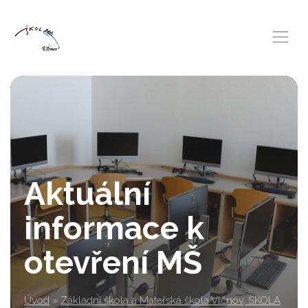
Aktuální
informace k
otevření MŠ
Úvod
»
Základní škola a Mateřská škola Vlčnov, ŠKOLA