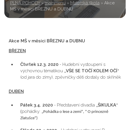
PLNÁ POHODY
»
mainmenu
»
Mateřská škola
»
Akce
MŠ v měsíci BŘEZNU a DUBNU
Akce MŠ v měsíci BŘEZNU a DUBNU
BŘEZEN
Čtvrtek 12.3. 2020
- Hudební vystoupení s
výchovnou tématikou
VŠE SE TOČÍ KOLEM OČÍ
„
“
(od jara do zimy), zpěvníčky děti dostaly do skříněk
DUBEN
Pátek 3.4. 2020
- Představení divadla
ŠIKULKA
„
“
pohádky:
(
„Pohádka o lese a zemi", " O princezně
Zlatušce")