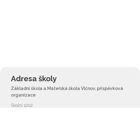
Adresa školy
Základní škola a Mateřská škola Vlčnov, příspěvková
organizace
Školní 1202
687 61 Vlčnov
reditel@zsvlcnov.cz