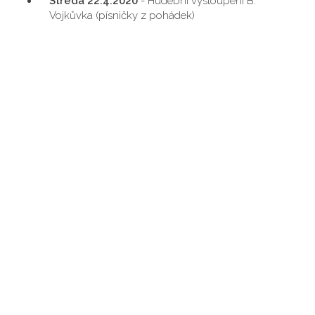
Středa 22.4.2020
- Hudební vystoupení B.
Vojkůvka (písničky z pohádek)