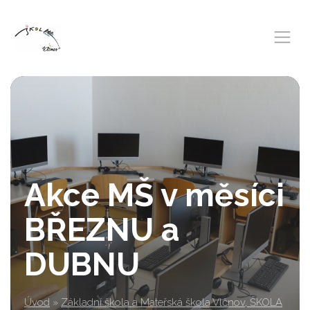
Akce MŠ v měsíci
BŘEZNU a
DUBNU
Úvod
»
Základní škola a Mateřská škola Vlčnov, ŠKOLA