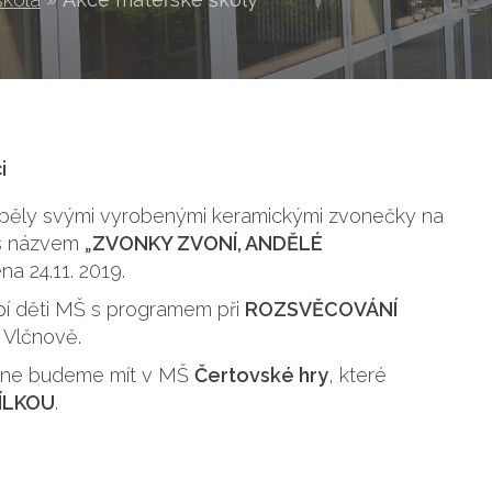
i
) přispěly svými vyrobenými keramickými zvonečky na
K s názvem
Z
VONKY ZVONÍ, ANDĚLÉ
„
na 24.11. 2019.
upí děti MŠ s programem při
ROZSVĚCOVÁNÍ
 Vlčnově.
edne budeme mít v MŠ
Čertovské hry
, které
ÍLKOU
.