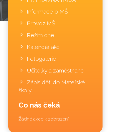
Informace o MŠ
Provoz MŠ
Režim dne
Kalendář akcí
Fotogalerie
Učitelky a zaměstnanci
Zápis dětí do Mateřské
školy
Co nás čeká
Žádné akce k zobrazení