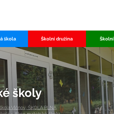
á škola
Školní družina
Školní
é školy
 škola Vlčnov, ŠKOLA PLNÁ
škola
»
Akce mateřské školy