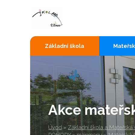
Základní škola
Mateřsk
Akce mateřsk
Úvod
»
Základní škola a Mateřská
POHODY
»
mainmenu
»
Mateřská 