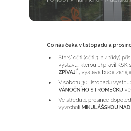
Co nás čeká v listopadu a prosinc
Starší děti (děti 3. a 4.třídy
výstavu, kterou připravil KS
“
ZPÍVAJÍ
, výstava bude zaháje
V sobotu 30. listopadu vysto
VÁNOČNÍHO STROMEČKU
ve
Ve středu 4. prosince dopol
vyvrcholí
MIKULÁŠSKOU NAD