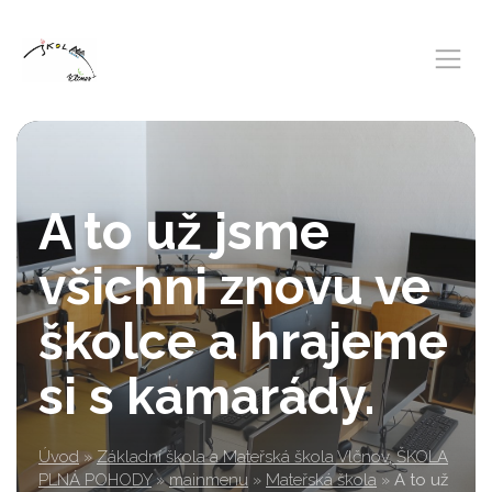
A to už jsme
všichni znovu ve
školce a hrajeme
si s kamarády.
Úvod
»
Základní škola a Mateřská škola Vlčnov, ŠKOLA
PLNÁ POHODY
»
mainmenu
»
Mateřská škola
»
A to už