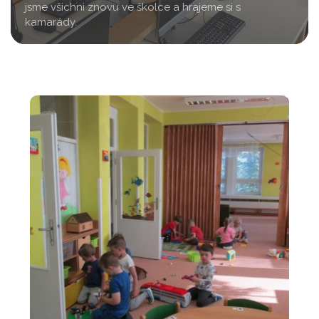
jsme všichni znovu ve školce a hrajeme si s
kamarády.