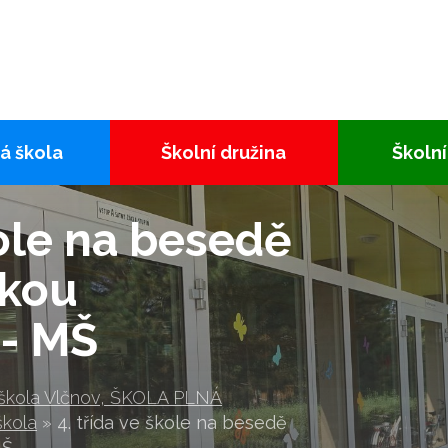
á škola
Školní družina
Školní
kole na besedě
lkou
 - MŠ
 škola Vlčnov, ŠKOLA PLNÁ
škola
»
4. třída ve škole na besedě
MŠ