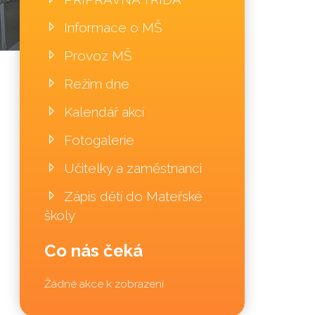
Informace o MŠ
Provoz MŠ
Režim dne
Kalendář akcí
Fotogalerie
Učitelky a zaměstnanci
Zápis dětí do Mateřské
školy
Co nás čeká
Žádné akce k zobrazení