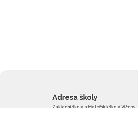
Adresa školy
Základní škola a Mateřská škola Vlčnov,
příspěvková organizace
Školní 1202
687 61 Vlčnov