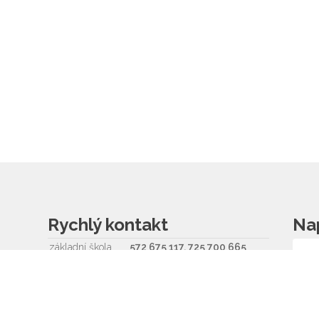
Rychlý kontakt
Na
základní škola
572 675 117, 725 700 665
reditel@zsvlcnov.cz
školní jídelna
725 745 974
mateřská škola
601 362 320 - omlouvání dětí