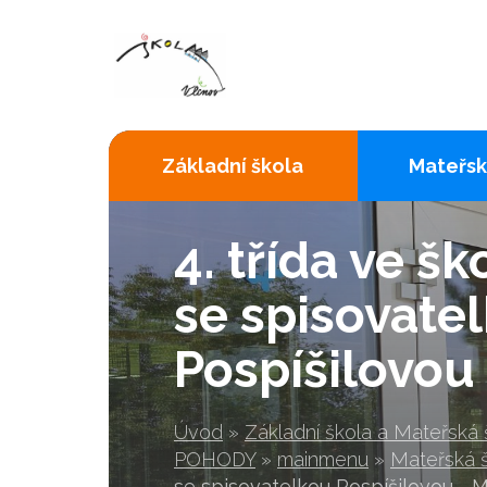
Základní škola
Mateřsk
4. třída ve š
se spisovate
Pospíšilovou
Úvod
»
Základní škola a Mateřská
POHODY
»
mainmenu
»
Mateřská 
se spisovatelkou Pospíšilovou - 