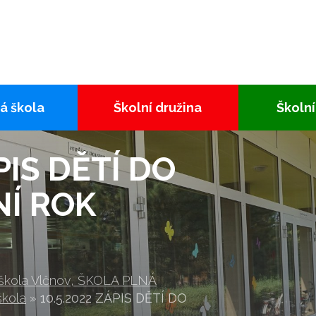
á škola
Školní družina
Školní
PIS DĚTÍ DO
NÍ ROK
 škola Vlčnov, ŠKOLA PLNÁ
škola
»
10.5.2022 ZÁPIS DĚTÍ DO