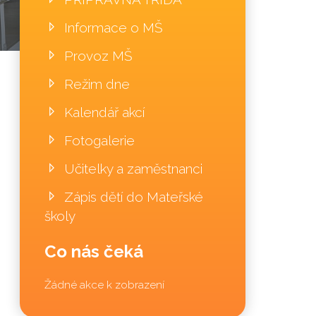
Informace o MŠ
Provoz MŠ
Režim dne
Kalendář akcí
Fotogalerie
Učitelky a zaměstnanci
Zápis dětí do Mateřské
školy
Co nás čeká
Žádné akce k zobrazení