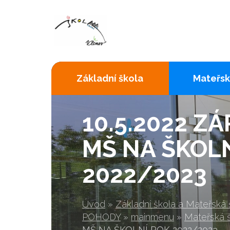
Základní škola
Mateřsk
10.5.2022 ZÁ
MŠ NA ŠKOL
2022/2023
Úvod
»
Základní škola a Mateřská
POHODY
»
mainmenu
»
Mateřská 
MŠ NA ŠKOLNÍ ROK 2022/2023