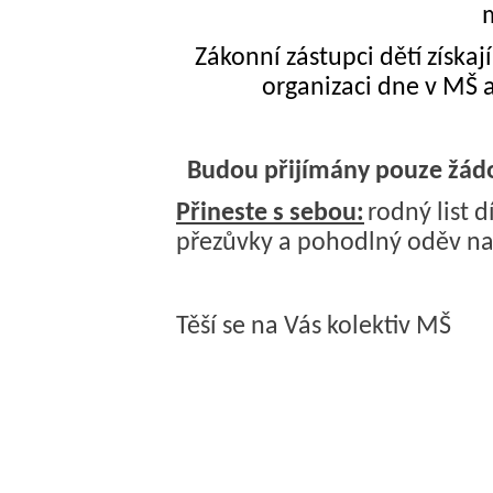
m
Zákonní zástupci dětí získaj
organizaci dne v MŠ a
Budou přijímány pouze žád
Přineste s sebou:
rodný list d
přezůvky a pohodlný oděv na
Těší se na Vás kolektiv MŠ