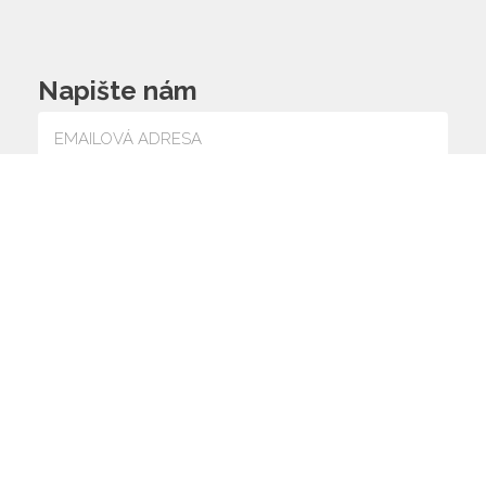
Napište nám
Souhlasím se zpracováním osobních údajů
© 2026 ZŠ a MŠ
web by
icard.cz
Vlčnov,
Prohlášení o