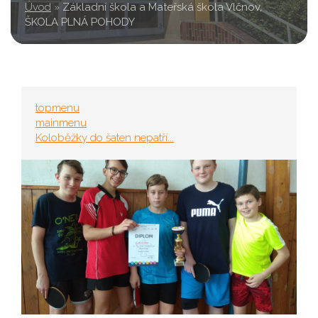
Úvod
»
Základní škola a Mateřská škola Vlčnov,
ŠKOLA PLNÁ POHODY
topmenu
mainmenu
Koloběžky do šaten nepatří...