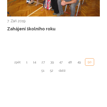
7. Září 2019
Zahájení školního roku
50
zpět
1
14
27
39
47
48
49
51
52
další