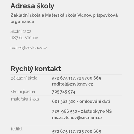
Adresa školy
Základní škola a Mateřská škola Vlčnov, příspěvková
organizace
Školní 1202
687 61 Vlčnov
reditel@zsvlcnov.cz
Rychlý kontakt
základní škola
572 675 117, 725 700 665
reditel@zsvlcnov.cz
školní jídelna
725 745 974
mateřská škola
601 362 320 - omlouvání dětí
725 966 530 - zástupkyně MŠ
ms.zsvlcnov@seznam.cz
ředitel
572 675 117, 725 700 665